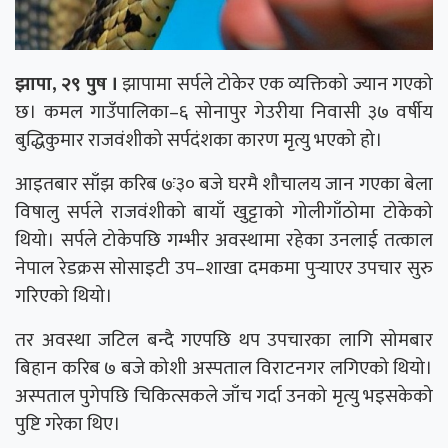
झापा, २९ पुष ।
झापामा सर्पले टोकेर एक व्यक्तिको ज्यान गएको
छ। कमल गाउँपालिका–६ सोनापुर गेउरीया निवासी ३७ वर्षीय
बुद्धिकुमार राजवंशीको सर्पदंशका कारण मृत्यु भएको हो।
आइतबार साँझ करिब ७ः३० बजे घरमै शौचालय जान गएका बेला
विषालु सर्पले राजवंशीको बायाँ खुट्टाको गोलीगाँठोमा टोकेको
थियो। सर्पले टोकेपछि गम्भीर अवस्थामा रहेका उनलाई तत्काल
नेपाल रेडक्रस सोसाइटी उप–शाखा दमकमा पुर्‍याएर उपचार सुरु
गरिएको थियो।
तर अवस्था जटिल बन्दै गएपछि थप उपचारका लागि सोमबार
बिहान करिब ७ बजे कोशी अस्पताल विराटनगर लगिएको थियो।
अस्पताल पुगेपछि चिकित्सकले जाँच गर्दा उनको मृत्यु भइसकेको
पुष्टि गरेका थिए।