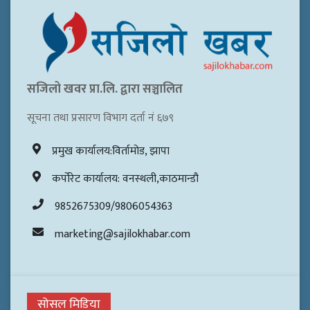
सजिलो खवर प्रा.लि. द्वारा सञ्चालित
सूचना तथा प्रसारण विभाग दर्ता नं ६७९
प्रमुख कार्यालय:विर्तामोड, झापा
कर्पोरेट कार्यालय: वनस्थली,काठमान्डौ
9852675309/9806054363
marketing@sajilokhabar.com
सोसल मिडिया