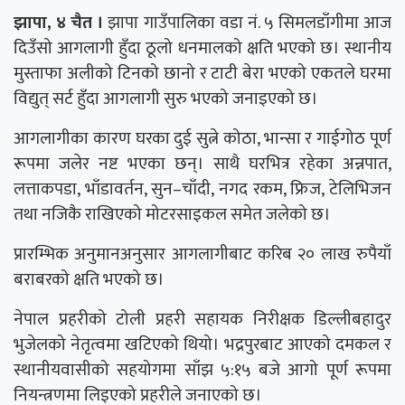
झापा, ४ चैत ।
झापा गाउँपालिका वडा नं. ५ सिमलडाँगीमा आज
दिउँसो आगलागी हुँदा ठूलो धनमालको क्षति भएको छ। स्थानीय
मुस्ताफा अलीको टिनको छानो र टाटी बेरा भएको एकतले घरमा
विद्युत् सर्ट हुँदा आगलागी सुरु भएको जनाइएको छ।
आगलागीका कारण घरका दुई सुत्ने कोठा, भान्सा र गाईगोठ पूर्ण
रूपमा जलेर नष्ट भएका छन्। साथै घरभित्र रहेका अन्नपात,
लत्ताकपडा, भाँडावर्तन, सुन–चाँदी, नगद रकम, फ्रिज, टेलिभिजन
तथा नजिकै राखिएको मोटरसाइकल समेत जलेको छ।
प्रारम्भिक अनुमानअनुसार आगलागीबाट करिब २० लाख रुपैयाँ
बराबरको क्षति भएको छ।
नेपाल प्रहरीको टोली प्रहरी सहायक निरीक्षक डिल्लीबहादुर
भुजेलको नेतृत्वमा खटिएको थियो। भद्रपुरबाट आएको दमकल र
स्थानीयवासीको सहयोगमा साँझ ५:१५ बजे आगो पूर्ण रूपमा
नियन्त्रणमा लिइएको प्रहरीले जनाएको छ।