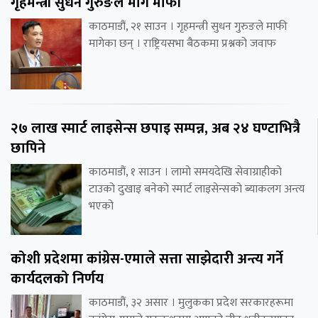
गृहमन्त्री सुधन गुरुङले मागे माफी
काठमाडौं, २१ साउन । गृहमन्त्री सुधन गुरुङले माफी
मागेका छन् । राष्ट्रियसभा बैठकमा प्रश्नको जवाफ
२७ लाख स्मार्ट लाइसेन्स छपाइ सम्पन्न, अब २४ घण्टाभित्रै
छापिने
काठमाडौं, १ साउन । लामो समयदेखि सेवाग्राहीको
टाउको दुखाइ बनेको स्मार्ट लाइसेन्सको ब्याकलग अन्त्य
भएको
कोशी प्रदेशमा कांग्रेस-एमाले सत्ता साझेदारी अन्त्य गर्ने
कार्यदलको निर्णय
काठमाडौं, ३२ असार । मुलुकका प्रदेश सरकारहरूमा