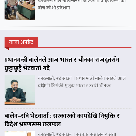
कांग्रेस-एमाले गठबन्धनमा आएको तीव्र ध्रुवीकरणका
बीच कोशी प्रदेशमा
ताजा अपडेट
प्रधानमन्त्री बालेनले आज भारत र चीनका राजदूतसँग
छुट्टाछुट्टै भेटवार्ता गर्दै
काठमाडौं, २४ साउन । प्रधानमन्त्री बालेन साहले आज
दक्षिणी छिमेकी मुलुक भारत र उत्तरी चीनका
बालेन–रवि भेटवार्ता : सरकारको कामदेखि नियुक्ति र
विदेश भ्रमणसम्म छलफल
काठमाडौं, २४ साउन । सरकार सञ्चालन र सत्ता