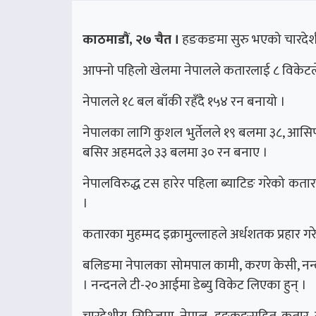
काठमाडौं, २७ चैत ।
हङकङमा सुरु भएको चारदेशी
आफ्नो पहिलो खेलमा नेपालले कतारलाई ८ विकेटले
नेपालले १८ बल बाँकी रहँदै १५४ रन बनायो ।
नेपालका लागि कुशल भुर्तेलले १९ बलमा ३८, आसि
बसिर अहमदले ३३ बलमा ३० रन बनाए ।
नेपालविरुद्ध टस हारेर पहिला ब्याटिङ गरेको कता
।
कतारका मुहम्मद इक्रामुल्लाहले अर्धशतक प्रहार 
बलिङमा नेपालका सोमपाल कामी, करण केसी, नन्
। नन्दनले टी-२०आईमा डेब्यु विकेट लिएका हुन् ।
चारदेशीय सिरिजमा नेपाल, हङकङसहित कतार र कु