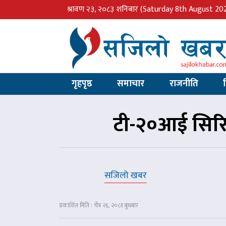
श्रावण २३, २०८३ शनिबार
(Saturday 8th August 20
गृहपृष्ठ
समाचार
राजनीति
टी-२०आई सिरि
सजिलो खबर
प्रकाशित मिति : चैत्र २६, २०८१ बुधबार