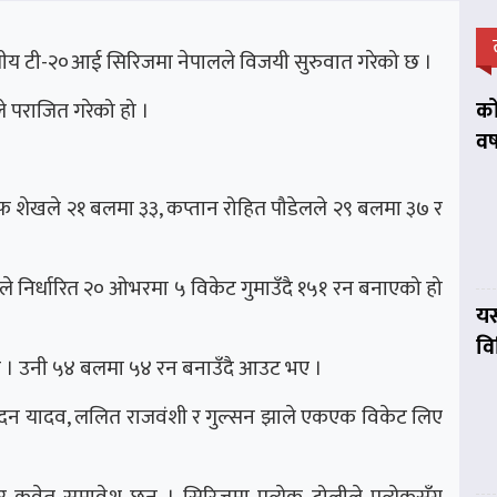
य टी-२०आई सिरिजमा नेपालले विजयी सुरुवात गरेको छ ।
को
 पराजित गरेको हो ।
वर
फ शेखले २१ बलमा ३३, कप्तान रोहित पौडेलले २९ बलमा ३७ र
रले निर्धारित २० ओभरमा ५ विकेट गुमाउँदै १५१ रन बनाएको हो
यस
व
गरे । उनी ५४ बलमा ५४ रन बनाउँदै आउट भए ।
दन यादव, ललित राजवंशी र गुल्सन झाले एकएक विकेट लिए
वेत समावेश छन् । सिरिजमा प्रत्येक टोलीले प्रत्येकसँग