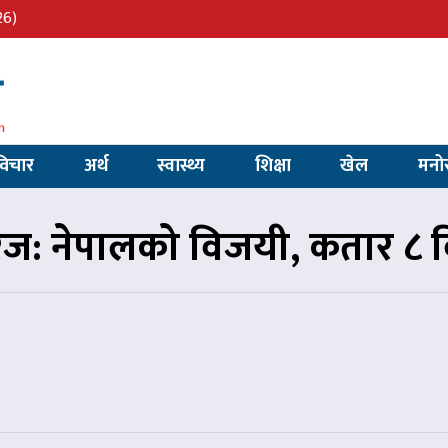
26)
विचार
अर्थ
स्वास्थ्य
शिक्षा
खेल
मनो
ज: नेपालको विजयी, कतार ८ व