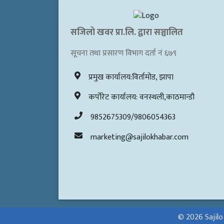
सजिलो खवर प्रा.लि. द्वारा सञ्चालित
सूचना तथा प्रसारण विभाग दर्ता नं ६७९
प्रमुख कार्यालय:विर्तामोड, झापा
कर्पोरेट कार्यालय: वनस्थली,काठमान्डौ
9852675309/9806054363
marketing@sajilokhabar.com
© 2026 Sajilo K