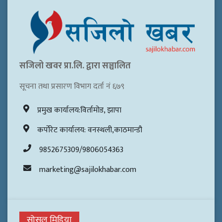
सजिलो खवर प्रा.लि. द्वारा सञ्चालित
सूचना तथा प्रसारण विभाग दर्ता नं ६७९
प्रमुख कार्यालय:विर्तामोड, झापा
कर्पोरेट कार्यालय: वनस्थली,काठमान्डौ
9852675309/9806054363
marketing@sajilokhabar.com
सोसल मिडिया