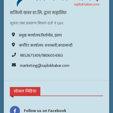
सजिलो खवर प्रा.लि. द्वारा सञ्चालित
सूचना तथा प्रसारण विभाग दर्ता नं ६७९
प्रमुख कार्यालय:विर्तामोड, झापा
कर्पोरेट कार्यालय: वनस्थली,काठमान्डौ
9852675309/9806054363
marketing@sajilokhabar.com
सोसल मिडिया
Follow us on Facebook