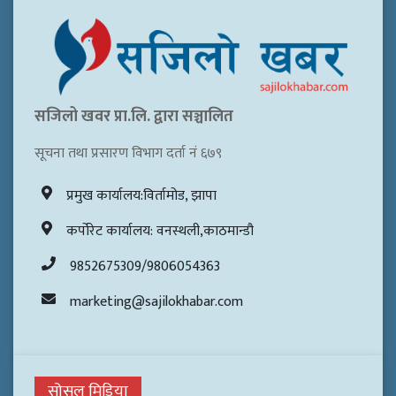
सजिलो खवर प्रा.लि. द्वारा सञ्चालित
सूचना तथा प्रसारण विभाग दर्ता नं ६७९
प्रमुख कार्यालय:विर्तामोड, झापा
कर्पोरेट कार्यालय: वनस्थली,काठमान्डौ
9852675309/9806054363
marketing@sajilokhabar.com
सोसल मिडिया