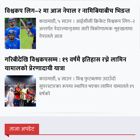
विश्वकप लिग–२ मा आज नेपाल र नामिबियाबीच भिडन्त
काठमाडौं, ५ साउन । आईसीसी क्रिकेट विश्वकप लिग–२
अन्तर्गत नेदरल्यान्ड्समा जारी त्रिकोणात्मक शृङ्खलामा
नेपालले आज
गरिबीदेखि विश्वकपसम्म : १९ वर्षमै इतिहास रच्ने लामिन
यामालको प्रेरणादायी यात्रा
काठमाडौं, ४ साउन । विश्व फुटबलमा उदाउँदो
सुपरस्टारका रूपमा स्थापित भएका लामिन यामालले १९
वर्षको
ताजा अपडेट