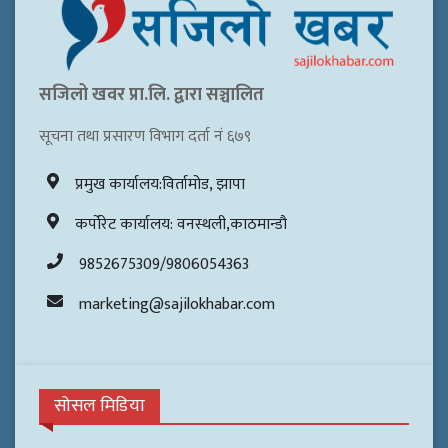
सजिलो खवर प्रा.लि. द्वारा सञ्चालित
सूचना तथा प्रसारण विभाग दर्ता नं ६७९
प्रमुख कार्यालय:विर्तामोड, झापा
कर्पोरेट कार्यालय: वनस्थली,काठमान्डौ
9852675309/9806054363
marketing@sajilokhabar.com
सोसल मिडिया