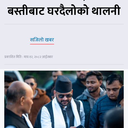
बस्तीबाट घरदैलोको थालनी
सजिलो खबर
प्रकाशित मिति : माघ १२, २०८२ आईतबार