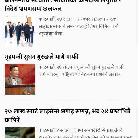
बालेन–रवि भेटवार्ता : सरकारको कामदेखि नियुक्ति र
विदेश भ्रमणसम्म छलफल
काठमाडौं, २४ साउन । सरकार सञ्चालन र सत्ता
साझेदारबीचको समन्वयलाई लिएर विभिन्न चर्चा
भइरहेका बेला
गृहमन्त्री सुधन गुरुङले मागे माफी
काठमाडौं, २१ साउन । गृहमन्त्री सुधन गुरुङले माफी
मागेका छन् । राष्ट्रियसभा बैठकमा प्रश्नको जवाफ
२७ लाख स्मार्ट लाइसेन्स छपाइ सम्पन्न, अब २४ घण्टाभित्रै
छापिने
काठमाडौं, १ साउन । लामो समयदेखि सेवाग्राहीको
टाउको दुखाइ बनेको स्मार्ट लाइसेन्सको ब्याकलग अन्त्य