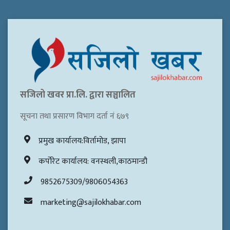
सजिलो खवर प्रा.लि. द्वारा सञ्चालित
सूचना तथा प्रसारण विभाग दर्ता नं ६७९
प्रमुख कार्यालय:विर्तामोड, झापा
कर्पोरेट कार्यालय: वनस्थली,काठमान्डौ
9852675309/9806054363
marketing@sajilokhabar.com