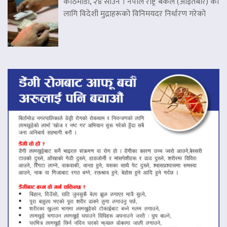
काठमाडौं, २४ साउन । नेपाल राष्ट्र बैंकले (आइतबार) का
लागि विदेशी मुद्राहरूको विनिमयदर निर्धारण गरेको