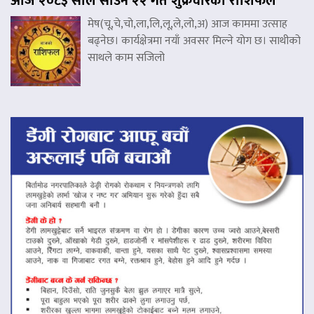
आज २०८३ साल साउन २२ गते शुक्रवारको राशिफल
मेष(चू,चे,चो,ला,लि,लू,ले,लो,अ) आज काममा उत्साह
बढ्नेछ। कार्यक्षेत्रमा नयाँ अवसर मिल्ने योग छ। साथीको
साथले काम सजिलो