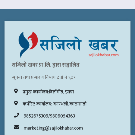
सजिलो खवर प्रा.लि. द्वारा सञ्चालित
सूचना तथा प्रसारण विभाग दर्ता नं ६७९
प्रमुख कार्यालय:विर्तामोड, झापा
कर्पोरेट कार्यालय: वनस्थली,काठमान्डौ
9852675309/9806054363
marketing@sajilokhabar.com