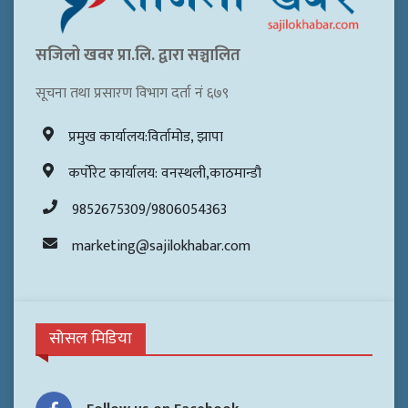
सजिलो खवर प्रा.लि. द्वारा सञ्चालित
सूचना तथा प्रसारण विभाग दर्ता नं ६७९
प्रमुख कार्यालय:विर्तामोड, झापा
कर्पोरेट कार्यालय: वनस्थली,काठमान्डौ
9852675309/9806054363
marketing@sajilokhabar.com
सोसल मिडिया