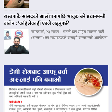
रास्वपाकै सांसदको आलोचनापछि भावुक बने प्रधानमन्त्री
बालेन : ‘कहिलेकाहीँ एक्लै लड्नुपर्छ’
काठमाडौं, २३ साउन । आफ्नै दल राष्ट्रिय स्वतन्त्र पार्टी
(रास्वपा) का सांसदहरूले संसद्‌मै सरकारको आलोचना