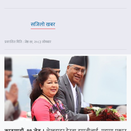
सजिलो खबर
प्रकाशित मिति : जेष्ठ ११, २०८३ सोमबार
काठमाडौं, ११ जेठ ।
शेरबहादुर देउवा दम्पतीलाई मुद्दामा पक्राउ