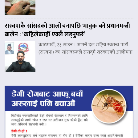
रास्वपाकै सांसदको आलोचनापछि भावुक बने प्रधानमन्त्री
बालेन : ‘कहिलेकाहीँ एक्लै लड्नुपर्छ’
काठमाडौं, २३ साउन । आफ्नै दल राष्ट्रिय स्वतन्त्र पार्टी
(रास्वपा) का सांसदहरूले संसद्‌मै सरकारको आलोचना