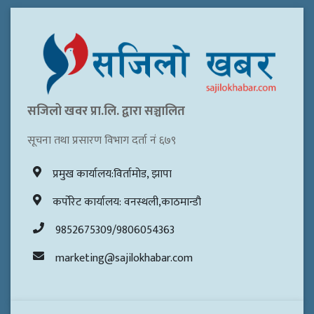
सजिलो खवर प्रा.लि. द्वारा सञ्चालित
सूचना तथा प्रसारण विभाग दर्ता नं ६७९
प्रमुख कार्यालय:विर्तामोड, झापा
कर्पोरेट कार्यालय: वनस्थली,काठमान्डौ
9852675309/9806054363
marketing@sajilokhabar.com