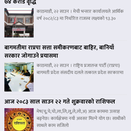
७४ करोड वृद्धि
काठमाडौं, २२ साउन । मेची भन्सार कार्यालयले आर्थिक
वर्ष २०८२/८३ मा निर्धारित राजस्व लक्ष्यको ९३.३०
बागमतीमा राप्रपा सत्ता समीकरणबाट बाहिर, बानियाँ
सरकार जोगाउने प्रयासमा
काठमाडौं, २२ साउन । राष्ट्रिय प्रजातन्त्र पार्टी (राप्रपा)
बागमती प्रदेश संसदीय दलले तत्काल प्रदेश सरकारमा
आज २०८३ साल साउन २२ गते शुक्रवारको राशिफल
मेष(चू,चे,चो,ला,लि,लू,ले,लो,अ) आज काममा उत्साह
बढ्नेछ। कार्यक्षेत्रमा नयाँ अवसर मिल्ने योग छ। साथीको
साथले काम सजिलो