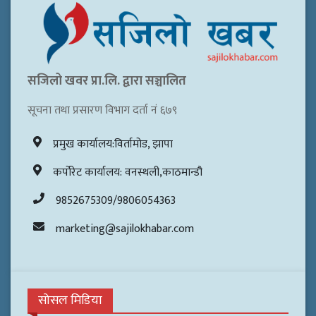
सजिलो खवर प्रा.लि. द्वारा सञ्चालित
सूचना तथा प्रसारण विभाग दर्ता नं ६७९
प्रमुख कार्यालय:विर्तामोड, झापा
कर्पोरेट कार्यालय: वनस्थली,काठमान्डौ
9852675309/9806054363
marketing@sajilokhabar.com
सोसल मिडिया