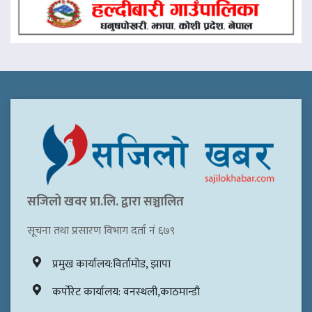
सजिलो खवर प्रा.लि. द्वारा सञ्चालित
सूचना तथा प्रसारण विभाग दर्ता नं ६७९
प्रमुख कार्यालय:विर्तामोड, झापा
कर्पोरेट कार्यालय: वनस्थली,काठमान्डौ