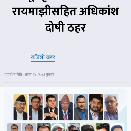
रायमाझीसहित अधिकांश
दोषी ठहर
सजिलो खबर
प्रकाशित मिति : असार २४, २०८३ बुधबार