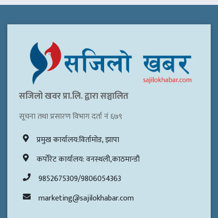
सजिलो खवर प्रा.लि. द्वारा सञ्चालित
सूचना तथा प्रसारण विभाग दर्ता नं ६७९
प्रमुख कार्यालय:विर्तामोड, झापा
कर्पोरेट कार्यालय: वनस्थली,काठमान्डौ
9852675309/9806054363
marketing@sajilokhabar.com