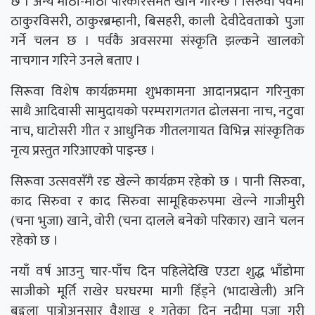
छ । अन्य मीठा-मीठा परिकारसमेत खाने गरिन्छ । सिरुवा पर्वमा
ठाकुरविसरी, ठाकुरब्रम्हानी, बिसहरी, काली देवीदेवताको पुजा
गर्ने चलन छ । पर्वकै अवसरमा संस्कृति झल्कने खालको
नाचगान गरिने उनले बताए ।
सिरूवा विशेष कार्यक्रममा शुभकामना आदानप्रदान गरिनुका
साथै आदिवासी सामुदायको परम्परागतगत ढोलसना नाच, नटुवा
नाच, घाटोसरी गीत र आधुनिक गीतलगायत विभिन्न सांस्कृतिक
नृत्य प्रस्तुत गरिआएको पाइन्छ ।
सिरूवा उत्सवसँगै रङ खेल्ने कार्यक्रम रहेको छ । पानी सिरुवा,
काद सिरुवा र काद सिरुवा सामूहिकरुपमा खेल्ने गाजीमुरी
(चना भुजा) खाने, वोरी (चना दालले बनेको परिकार) खाने चलन
रहेको छ ।
नयाँ वर्ष आउनु चार-पाँच दिन पहिलेदेखि एउटा शुद्ध भाँडोमा
साजीको मूर्ति राखेर घरघरमा मागी हिँड्ने (भादाखेली) अनि
बङ्गला पात्रोअनुसार वैशाख १ गतेका दिन नदीमा पूजा गरी