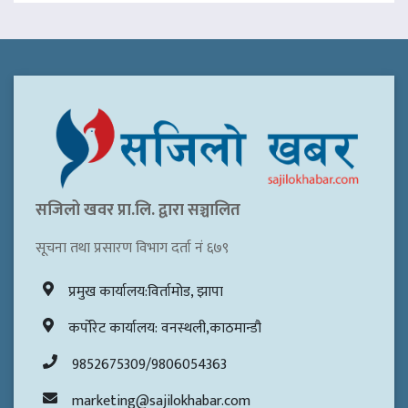
सजिलो खवर प्रा.लि. द्वारा सञ्चालित
सूचना तथा प्रसारण विभाग दर्ता नं ६७९
प्रमुख कार्यालय:विर्तामोड, झापा
कर्पोरेट कार्यालय: वनस्थली,काठमान्डौ
9852675309/9806054363
marketing@sajilokhabar.com