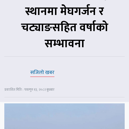
स्थानमा मेघगर्जन र
चट्याङसहित वर्षाको
सम्भावना
सजिलो खबर
प्रकाशित मिति : फाल्गुन १३, २०८२ बुधबार