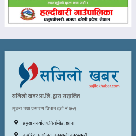
सजिलो खवर प्रा.लि. द्वारा सञ्चालित
सूचना तथा प्रसारण विभाग दर्ता नं ६७९
प्रमुख कार्यालय:विर्तामोड, झापा
कर्पोरेट कार्यालय: वनस्थली,काठमान्डौ