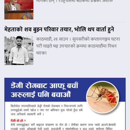
मागेका छन् । राष्ट्रियसभा बैठकमा प्रश्नको जवाफ
मेहताको शव बुझ्न परिवार तयार, भोलि थप वार्ता हुने
काठमाडौं, २१ साउन । सुनसरीको कप्तानगञ्जम घटना
परी घाइते भइ उपचारको क्रममा काठमाडौंमा निधन
भएका