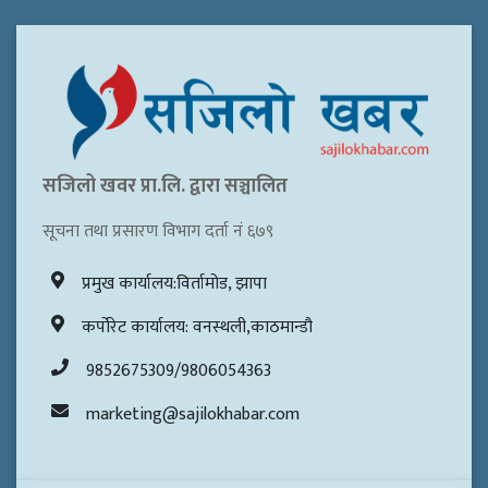
सजिलो खवर प्रा.लि. द्वारा सञ्चालित
सूचना तथा प्रसारण विभाग दर्ता नं ६७९
प्रमुख कार्यालय:विर्तामोड, झापा
कर्पोरेट कार्यालय: वनस्थली,काठमान्डौ
9852675309/9806054363
marketing@sajilokhabar.com