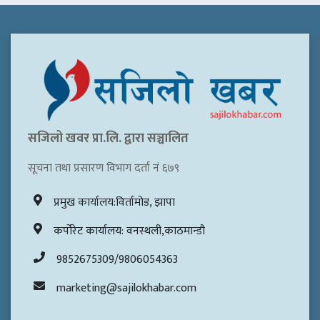
सजिलो खवर प्रा.लि. द्वारा सञ्चालित
सूचना तथा प्रसारण विभाग दर्ता नं ६७९
प्रमुख कार्यालय:विर्तामोड, झापा
कर्पोरेट कार्यालय: वनस्थली,काठमान्डौ
9852675309/9806054363
marketing@sajilokhabar.com