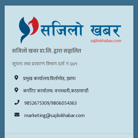
सजिलो खवर प्रा.लि. द्वारा सञ्चालित
सूचना तथा प्रसारण विभाग दर्ता नं ६७९
प्रमुख कार्यालय:विर्तामोड, झापा
कर्पोरेट कार्यालय: वनस्थली,काठमान्डौ
9852675309/9806054363
marketing@sajilokhabar.com