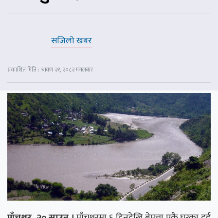
सजिलो खबर
प्रकाशित मिति : श्रावण २१, २०८२ मंगलबार
पाँचथर, २० साउन ।
पाँचथरमा ६ दिनदेखि बेपत्ता एकै घरका दुई