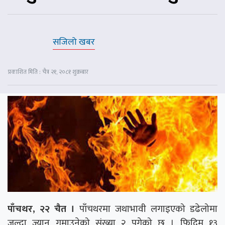
सजिलो खबर
प्रकाशित मिति : चैत्र २१, २०८१ शुक्रबार
पाँचथर, २२ चैत ।
पाँचथरमा जथाभावी लगाइएको डढेलोमा
जल्दा ज्यान गुमाउनेको संख्या २ पुगेको छ । फिदिम १३