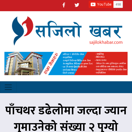
पाँचथर डढेलोमा जल्दा ज्यान
गुमाउनेको संख्या २ पुग्यो