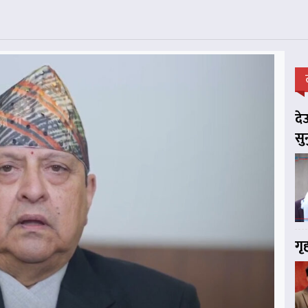
दे
सु
गृ