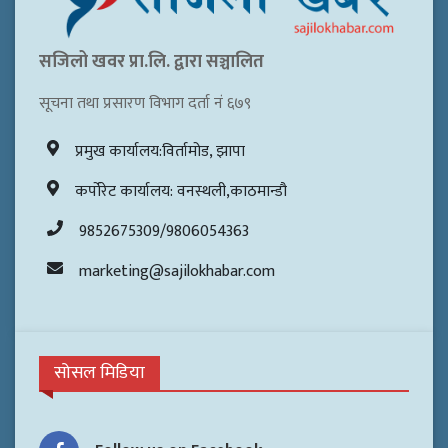
सजिलो खवर प्रा.लि. द्वारा सञ्चालित
सूचना तथा प्रसारण विभाग दर्ता नं ६७९
प्रमुख कार्यालय:विर्तामोड, झापा
कर्पोरेट कार्यालय: वनस्थली,काठमान्डौ
9852675309/9806054363
marketing@sajilokhabar.com
सोसल मिडिया