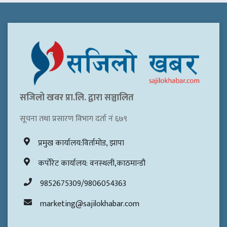
सजिलो खवर प्रा.लि. द्वारा सञ्चालित
सूचना तथा प्रसारण विभाग दर्ता नं ६७९
प्रमुख कार्यालय:विर्तामोड, झापा
कर्पोरेट कार्यालय: वनस्थली,काठमान्डौ
9852675309/9806054363
marketing@sajilokhabar.com