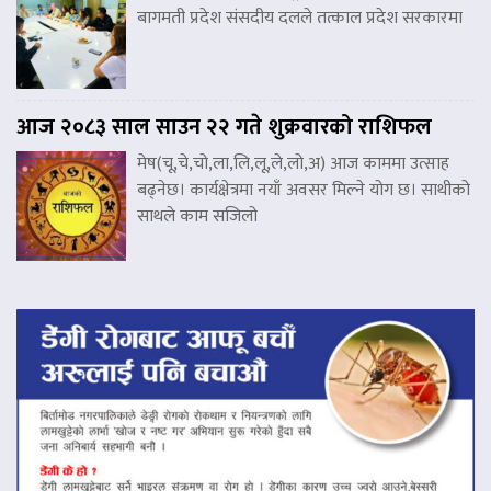
बागमती प्रदेश संसदीय दलले तत्काल प्रदेश सरकारमा
आज २०८३ साल साउन २२ गते शुक्रवारको राशिफल
मेष(चू,चे,चो,ला,लि,लू,ले,लो,अ) आज काममा उत्साह
बढ्नेछ। कार्यक्षेत्रमा नयाँ अवसर मिल्ने योग छ। साथीको
साथले काम सजिलो