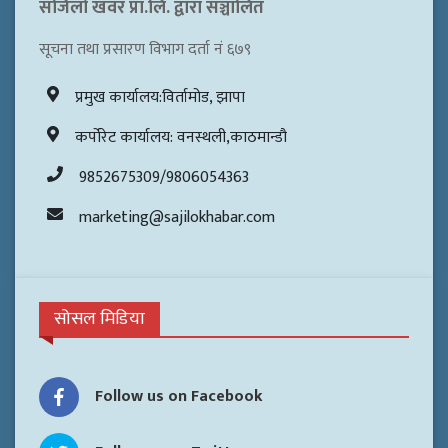
सजिलो खवर प्रा.लि. द्वारा सञ्चालित
सूचना तथा प्रसारण विभाग दर्ता नं ६७९
प्रमुख कार्यालय:विर्तामोड, झापा
कर्पोरेट कार्यालय: वनस्थली,काठमान्डौ
9852675309/9806054363
marketing@sajilokhabar.com
सोसल मिडिया
Follow us on Facebook