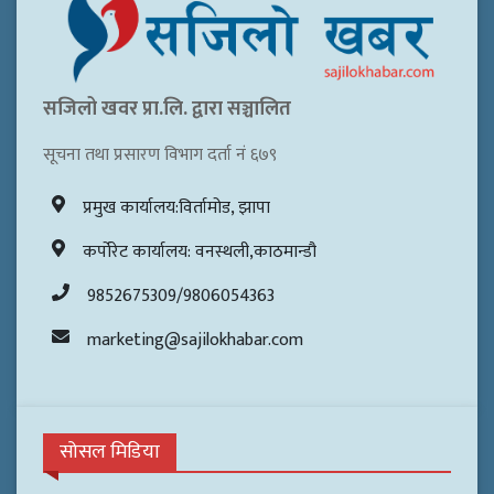
सजिलो खवर प्रा.लि. द्वारा सञ्चालित
सूचना तथा प्रसारण विभाग दर्ता नं ६७९
प्रमुख कार्यालय:विर्तामोड, झापा
कर्पोरेट कार्यालय: वनस्थली,काठमान्डौ
9852675309/9806054363
marketing@sajilokhabar.com
सोसल मिडिया