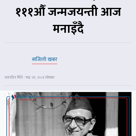
१११औँ जन्मजयन्ती आज
मनाइँदै
सजिलो खबर
प्रकाशित मिति : भाद्र २४, २०८१ सोमबार