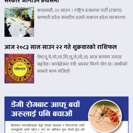
सरकार जोगाउने प्रयासमा
काठमाडौं, २२ साउन । राष्ट्रिय प्रजातन्त्र पार्टी (राप्रपा)
बागमती प्रदेश संसदीय दलले तत्काल प्रदेश सरकारमा
आज २०८३ साल साउन २२ गते शुक्रवारको राशिफल
मेष(चू,चे,चो,ला,लि,लू,ले,लो,अ) आज काममा उत्साह
बढ्नेछ। कार्यक्षेत्रमा नयाँ अवसर मिल्ने योग छ। साथीको
साथले काम सजिलो