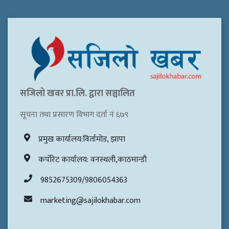
सजिलो खवर प्रा.लि. द्वारा सञ्चालित
सूचना तथा प्रसारण विभाग दर्ता नं ६७९
प्रमुख कार्यालय:विर्तामोड, झापा
कर्पोरेट कार्यालय: वनस्थली,काठमान्डौ
9852675309/9806054363
marketing@sajilokhabar.com