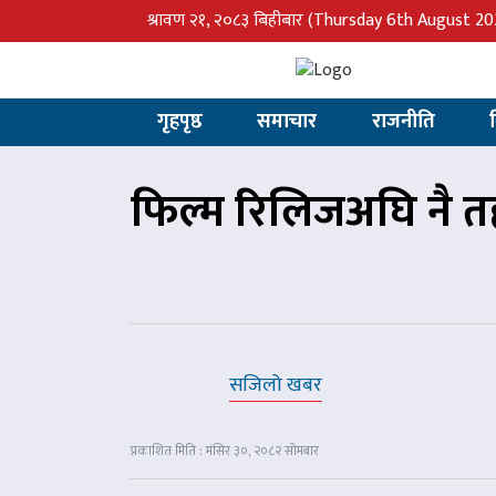
श्रावण २१, २०८३ बिहीबार
(Thursday 6th August 20
गृहपृष्ठ
समाचार
राजनीति
फिल्म रिलिजअघि नै तह
सजिलो खबर
प्रकाशित मिति : मंसिर ३०, २०८२ सोमबार