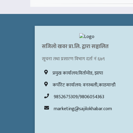
सजिलो खवर प्रा.लि. द्वारा सञ्चालित
सूचना तथा प्रसारण विभाग दर्ता नं ६७९
प्रमुख कार्यालय:विर्तामोड, झापा
कर्पोरेट कार्यालय: वनस्थली,काठमान्डौ
9852675309/9806054363
marketing@sajilokhabar.com