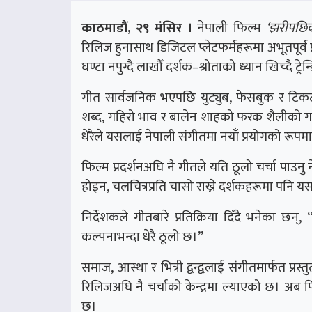
काठमाडौं, २९ मंसिर ।
नेपाली फिल्म
‘झरीपछिको 
रिलिज हुनासाथ डिजिटल प्लेटफर्महरूमा अभूतपूर्
घण्टा नपुग्दै लाखौँ दर्शक–श्रोताको ध्यान खिच्दै ट्र
गीत सार्वजनिक भएपछि युट्युब, फेसबुक र टिकट
शब्द, गहिरो भाव र बालेन शाहको फरक शैलीको ग
धेरैले यसलाई नेपाली संगीतमा नयाँ प्रयोगको रूपमा
फिल्म प्रदर्शनअघि नै गीतले यति ठूलो चर्चा पाउनु ने
होइन, चलचित्रप्रति चासो राख्ने दर्शकहरूमा पनि 
निर्देशकले गीतबारे प्रतिक्रिया दिँदै भनेका छन्
कल्पनाभन्दा धेरै ठूलो छ।”
समाज, आस्था र भित्री द्वन्द्वलाई संगीतमार्फत प्रस
रिलिजअघि नै चर्चाको केन्द्रमा ल्याएको छ। अब फि
छ।