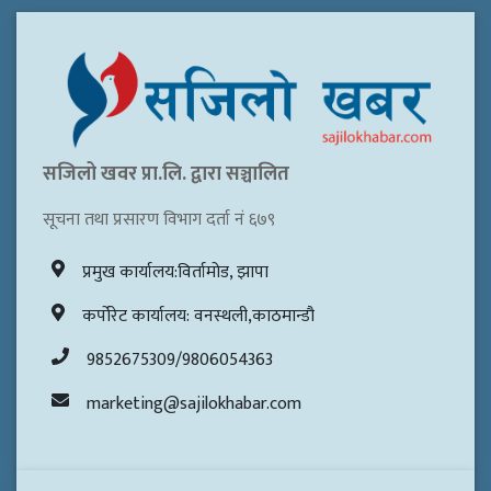
सजिलो खवर प्रा.लि. द्वारा सञ्चालित
सूचना तथा प्रसारण विभाग दर्ता नं ६७९
प्रमुख कार्यालय:विर्तामोड, झापा
कर्पोरेट कार्यालय: वनस्थली,काठमान्डौ
9852675309/9806054363
marketing@sajilokhabar.com