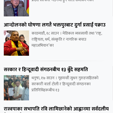
प्रदेश सरकार गठनमा हुने सत्ता समीकरणको
आन्दोलनको घोषणा लगतै भक्तपुरबाट दुर्गा प्रसाईं पक्राउ
काठमाडौं, १८ साउन । मेडिकल व्यवसायी तथा ‘राष्ट्र,
राष्ट्रियता, धर्म, संस्कृति र नागरिक बचाउ
महाअभियान’का
सरकार र हिन्दूवादी संगठनबीच १३ बुँदे सहमति
धनुषा, १७ साउन । गृहमन्त्री सुधन गुरुङसहितको
सरकारी वार्ता टोली र हिन्दूवादी संगठनका
प्रतिनिधिहरूबीच १३
रास्वपाका सभापति रवि लामिछानेको आह्वानमा सर्वदलीय