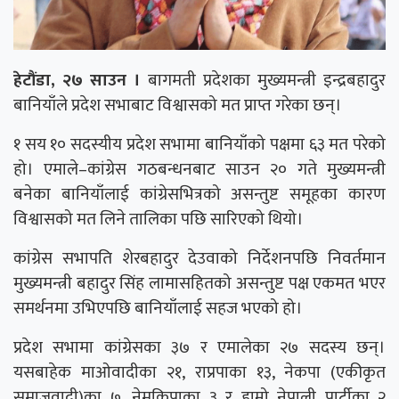
हेटौंडा, २७ साउन ।
बागमती प्रदेशका मुख्यमन्त्री इन्द्रबहादुर
बानियाँले प्रदेश सभाबाट विश्वासको मत प्राप्त गरेका छन्।
१ सय १० सदस्यीय प्रदेश सभामा बानियाँको पक्षमा ६३ मत परेको
हो। एमाले–कांग्रेस गठबन्धनबाट साउन २० गते मुख्यमन्त्री
बनेका बानियाँलाई कांग्रेसभित्रको असन्तुष्ट समूहका कारण
विश्वासको मत लिने तालिका पछि सारिएको थियो।
कांग्रेस सभापति शेरबहादुर देउवाको निर्देशनपछि निवर्तमान
मुख्यमन्त्री बहादुर सिंह लामासहितको असन्तुष्ट पक्ष एकमत भएर
समर्थनमा उभिएपछि बानियाँलाई सहज भएको हो।
प्रदेश सभामा कांग्रेसका ३७ र एमालेका २७ सदस्य छन्।
यसबाहेक माओवादीका २१, राप्रपाका १३, नेकपा (एकीकृत
समाजवादी)का ७, नेमकिपाका ३ र हाम्रो नेपाली पार्टीका २