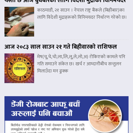
यस्तो छ आज बुधबारका लागि विदेशी मुद्राको विनिमयदर
काठमाडौं, २१ साउन । नेपाल राष्ट्र बैंकले (बिहीबार)का
लागि विदेशी मुद्राहरूको विनिमयदर निर्धारण गरेको छ।
आज २०८३ साल साउन २१ गते बिहीवारको राशिफल
मेष(चू,चे,चो,ला,लि,लू,ले,लो,अ) रोकिएको कामले पनि
गति समाउने संकेत छ। खर्च र आम्दानीबीच सन्तुलन
मिलाउँदा मन ढुक्क