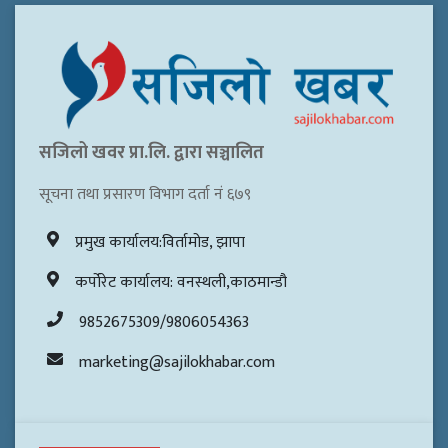
सजिलो खवर प्रा.लि. द्वारा सञ्चालित
सूचना तथा प्रसारण विभाग दर्ता नं ६७९
प्रमुख कार्यालय:विर्तामोड, झापा
कर्पोरेट कार्यालय: वनस्थली,काठमान्डौ
9852675309/9806054363
marketing@sajilokhabar.com