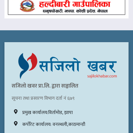
सजिलो खवर प्रा.लि. द्वारा सञ्चालित
सूचना तथा प्रसारण विभाग दर्ता नं ६७९
प्रमुख कार्यालय:विर्तामोड, झापा
कर्पोरेट कार्यालय: वनस्थली,काठमान्डौ