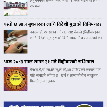
अनुगमनका क्रममा हल्दीबारी–४ स्थित बडावारी क्षेत्रका
२० भन्दा
यस्तो छ आज बुधबारका लागि विदेशी मुद्राको विनिमयदर
काठमाडौं, २१ साउन । नेपाल राष्ट्र बैंकले (बिहीबार)का
लागि विदेशी मुद्राहरूको विनिमयदर निर्धारण गरेको छ।
आज २०८३ साल साउन २१ गते बिहीवारको राशिफल
मेष(चू,चे,चो,ला,लि,लू,ले,लो,अ) रोकिएको कामले पनि
गति समाउने संकेत छ। खर्च र आम्दानीबीच सन्तुलन
मिलाउँदा मन ढुक्क