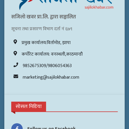
सजिलो खवर प्रा.लि. द्वारा सञ्चालित
सूचना तथा प्रसारण विभाग दर्ता नं ६७९
प्रमुख कार्यालय:विर्तामोड, झापा
कर्पोरेट कार्यालय: वनस्थली,काठमान्डौ
9852675309/9806054363
marketing@sajilokhabar.com
सोसल मिडिया
Follow us on Facebook