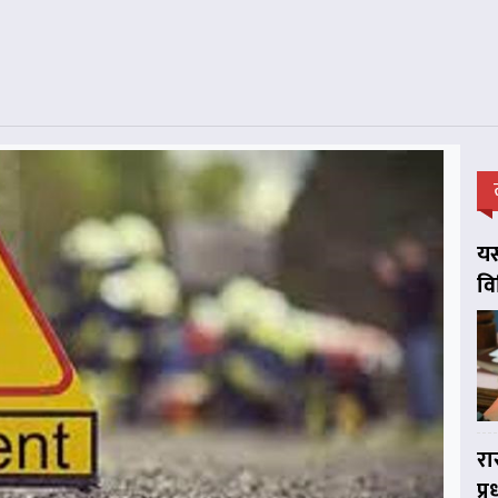
यस
व
रा
प्