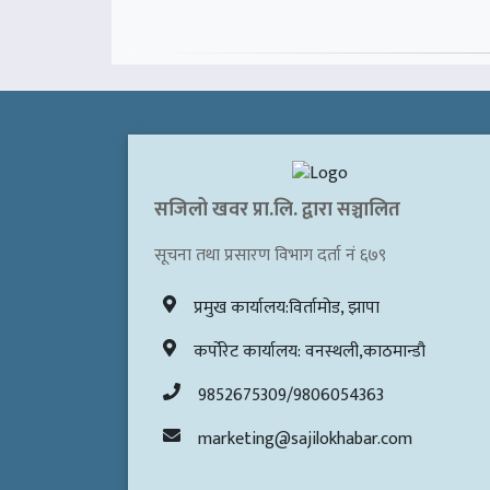
सजिलो खवर प्रा.लि. द्वारा सञ्चालित
सूचना तथा प्रसारण विभाग दर्ता नं ६७९
प्रमुख कार्यालय:विर्तामोड, झापा
कर्पोरेट कार्यालय: वनस्थली,काठमान्डौ
9852675309/9806054363
marketing@sajilokhabar.com