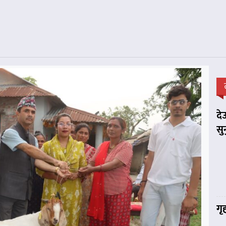
दे
सु
गृ