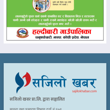
सजिलो खवर प्रा.लि. द्वारा सञ्चालित
सूचना तथा प्रसारण विभाग दर्ता नं ६७९