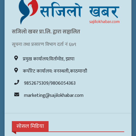
सजिलो खवर प्रा.लि. द्वारा सञ्चालित
सूचना तथा प्रसारण विभाग दर्ता नं ६७९
प्रमुख कार्यालय:विर्तामोड, झापा
कर्पोरेट कार्यालय: वनस्थली,काठमान्डौ
9852675309/9806054363
marketing@sajilokhabar.com
सोसल मिडिया