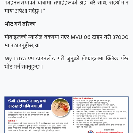
फाइनलसम्मको यात्रामा तपाईंहरूको अझ धेरै साथ, सहयोग र
माया अपेक्षा गर्दछु ।”
भोट गर्ने तरिका
मोबाइलको म्यासेज बक्समा गएर MVU 06 टाइप गरी 37000
मा पठाउनुहोस्, वा
My Intra एप डाउनलोड गरी जुनुको प्रोफाइलमा क्लिक गरेर
भोट गर्न सक्नुहुन्छ ।