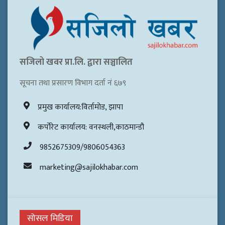
सजिलो खवर प्रा.लि. द्वारा सञ्चालित
सूचना तथा प्रसारण विभाग दर्ता नं ६७९
प्रमुख कार्यालय:विर्तामोड, झापा
कर्पोरेट कार्यालय: वनस्थली,काठमान्डौ
9852675309/9806054363
marketing@sajilokhabar.com
सोसल मिडिया