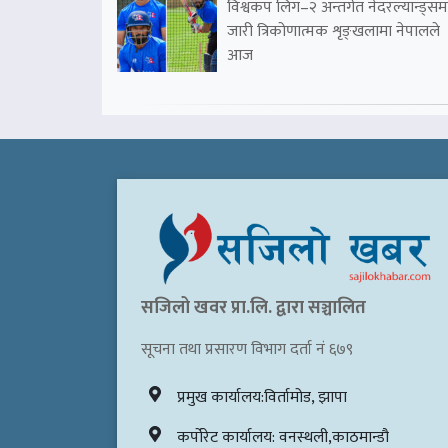
विश्वकप लिग–२ अन्तर्गत नेदरल्यान्ड्सम
जारी त्रिकोणात्मक शृङ्खलामा नेपालले
आज
सजिलो खवर प्रा.लि. द्वारा सञ्चालित
सूचना तथा प्रसारण विभाग दर्ता नं ६७९
प्रमुख कार्यालय:विर्तामोड, झापा
कर्पोरेट कार्यालय: वनस्थली,काठमान्डौ