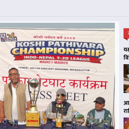
यस
व
आज
र