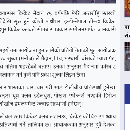
ाम्पस क्रिकेट मैदान १५ वर्षपछि फेरि अन्तर्राष्ट्रियस्तरको
ेदेखि सुरु हुने कोशी पाथीभरा इन्डो-नेपाल टी-२० क्रिकेट
पा
रपुर क्रिकेट क्लबले सोमबार पत्रकार सम्मेलनमार्फत जानकारी
सं
को सहयोगमा आयोजना हुन लागेको प्रतियोगिताको मूल आयोजक
व सुब्बा (मनोज) ले मैदान, पिच, अस्थायी बाँसको प्यारापिट,
ीव्र गतिमा भइरहेको बताए। उनका अनुसार मैदानमा करिब ८
वलोकन गर्न कुनै पनि प्रवेश शुल्क लिइने छैन।
पाल र भारतका चार–चार गरी आठ टोलीबीच प्रतिस्पर्धा हुनेछ।
ेन्ड्स यूथ क्लब डडेलधुरा, पोखरा एभेन्जर्स गण्डकी हिरोज
 गोर्खाज डेभलपमेन्ट स्क्वाड सहभागी हुनेछन्।
, ग्लोबल स्टार क्रिकेट क्लब लखनऊ, क्रिकेट कोचिङ उपाध्याय
 प्रतिस्पर्धा गर्ने तालिका छ। आयोजकका अनुसार दुवै देशका