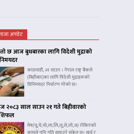
ताजा अपडेट
्तो छ आज बुधबारका लागि विदेशी मुद्राको
िनिमयदर
काठमाडौं, २१ साउन । नेपाल राष्ट्र बैंकले
(बिहीबार)का लागि विदेशी मुद्राहरूको
विनिमयदर निर्धारण गरेको छ।
 २०८३ साल साउन २१ गते बिहीवारको
ाशिफल
मेष(चू,चे,चो,ला,लि,लू,ले,लो,अ) रोकिएको
कामले पनि गति समाउने संकेत छ। खर्च र