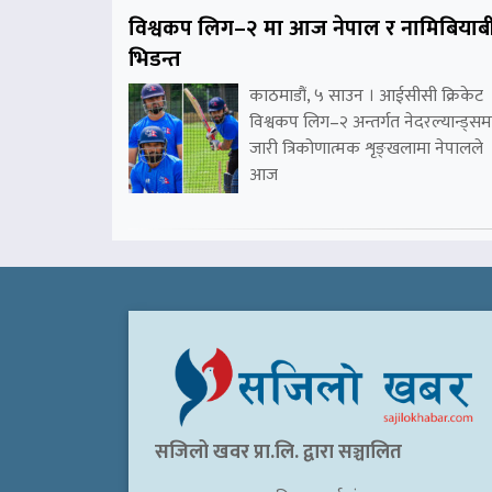
विश्वकप लिग–२ मा आज नेपाल र नामिबियाब
भिडन्त
काठमाडौं, ५ साउन । आईसीसी क्रिकेट
विश्वकप लिग–२ अन्तर्गत नेदरल्यान्ड्सम
जारी त्रिकोणात्मक शृङ्खलामा नेपालले
आज
सजिलो खवर प्रा.लि. द्वारा सञ्चालित