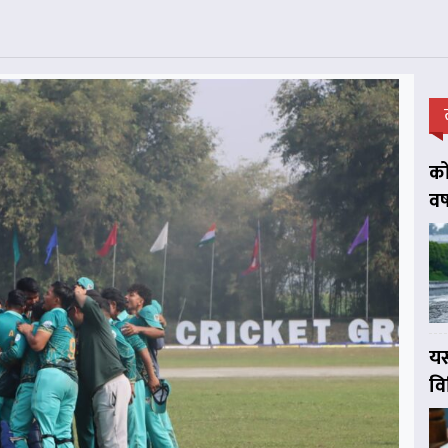
को
वर
यस
व