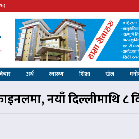
26)
विचार
अर्थ
स्वास्थ्य
शिक्षा
खेल
मनो
िफाइनलमा, नयाँ दिल्लीमाथि 