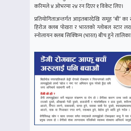
करिमले ४ ओभरमा २४ रन दिएर १ विकेट लिए।
प्रतियोगिताअन्तर्गत आइतबारदेखि समूह ‘बी’ 
हिरोज क्लब पोखरा र भारतको ग्लोबल स्टार लखनउ
स्नोलायन क्लब सिक्किम (भारत) बीच हुने तालिक