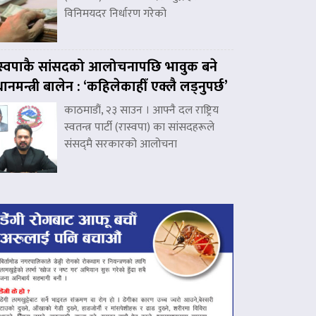
विनिमयदर निर्धारण गरेको
स्वपाकै सांसदको आलोचनापछि भावुक बने
रधानमन्त्री बालेन : ‘कहिलेकाहीँ एक्लै लड्नुपर्छ’
काठमाडौं, २३ साउन । आफ्नै दल राष्ट्रिय
स्वतन्त्र पार्टी (रास्वपा) का सांसदहरूले
संसद्‌मै सरकारको आलोचना