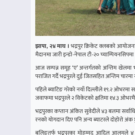
झापा, २४ माघ ।
भद्रपुर क्रिकेट क्लबको आयोजनाम
मैदानमा जारी इन्डो-नेपाल टी-२० च्याम्पियनसिपमा
आज सम्पन्न समूह ‘ए’ अन्तर्गतको अन्तिम खेलमा भ
पराजित गर्दै भद्रपुरले दुई जितसहित अन्तिम चारमा 
पहिले ब्याटिङ गरेको नयाँ दिल्लीले १९.२ ओभरमा सबै
जवाफमा भद्रपुरले २ विकेटको क्षतिमा १४.३ ओभरमै लक्ष
भद्रपुरका कप्तान अंकित सुवेदीले ४३ बलमा सर्
रनको योगदान दिए पनि अन्य ब्याटरले दोहोरो अंक
बलिङतर्फ भद्रपुरका मोहम्मद आदिल आलमले ४ 