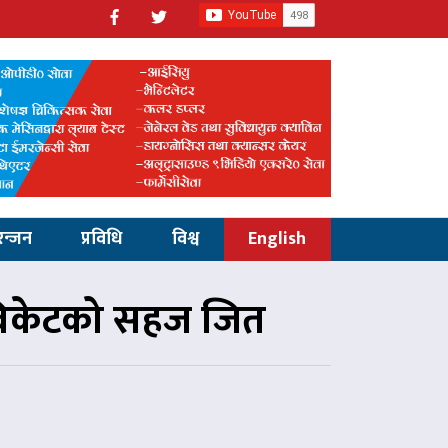
रन्जन
प्रविधि
विश्व
English
८ विकेटको सहज जित