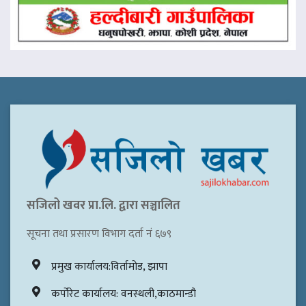
सजिलो खवर प्रा.लि. द्वारा सञ्चालित
सूचना तथा प्रसारण विभाग दर्ता नं ६७९
प्रमुख कार्यालय:विर्तामोड, झापा
कर्पोरेट कार्यालय: वनस्थली,काठमान्डौ